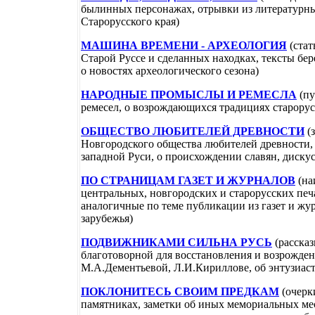
былинных персонажах, отрывки из литературн
Старорусского края)
МАШИНА ВРЕМЕНИ - АРХЕОЛОГИЯ
(стат
Старой Руссе и сделанных находках, тексты бе
о новостях археологического сезона)
НАРОДНЫЕ ПРОМЫСЛЫ И РЕМЕСЛА
(пу
ремесел, о возрождающихся традициях старорус
ОБЩЕСТВО ЛЮБИТЕЛЕЙ ДРЕВНОСТИ
(з
Новгородского общества любителей древности, 
западной Руси, о происхождении славян, диск
ПО СТРАНИЦАМ ГАЗЕТ И ЖУРНАЛОВ
(на
центральных, новгородских и старорусских печ
аналогичные по теме публикации из газет и жу
зарубежья)
ПОДВИЖНИКАМИ СИЛЬНА РУСЬ
(рассказ
благотоворной для восстановления и возрожден
М.А.Дементьевой, Л.И.Кириллове, об энтузиаста
ПОКЛОНИТЕСЬ СВОИМ ПРЕДКАМ
(очерк
памятниках, заметки об иных мемориальных мес