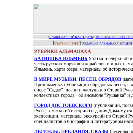
[
ПРАВОСЛАВНЫЙ КАЛЕНДАРЬ
] [
МОЛИТВА ЗА СВЯТУЮ Р
[
]
СТАТЬИ И ЧЕРКИ
[
РЕДАКЦИЯ АЛЬМАНАХА
] [
СТАРОР
РУБРИКИ АЛЬМАНАХА
БАТЮШКА ИЛЬМЕНЬ
(статьи и очерки об 
честь русских моряков и корабелов и иных памя
Ильмень, карта озера, материалы об историче
В МИРЕ МУЗЫКИ, ПЕСЕН, ОБРЯДОВ
(мат
Приильменье, публикации обрядовых песен, свя
опере "Садко", песни и частушки о Старой Русс
коллективов города - об ансамбле "Рушанка" и 
ГОРОД ДОСТОЕВСКОГО
(публикации, посв
Руссе, заметки об истории создания Дома-музея
экспозиции, материалы экскурсий по Старой Р
специалистов о биографии и литературном нас
ЛЕГЕНДЫ, ПРЕДАНИЯ, СКАЗЫ
(легенды о