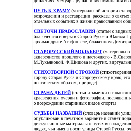
династиях, мемуары рушан и воспоминания об 
ПУТЬ К ХРАМУ
(материалы об истории старо
возрождении и реставрации, рассказы о святых
отдельных событиях в жизни православной общ
СВЕТОЧИ ПРАВОСЛАВИЯ
(статьи о видных
благочестия и веры в Старой Руссе и Южном П
архимандрите Агафангеле, блаженном Димитрии
СТАРОРУССКИЙ МОЛЬБЕРТ
(материалы о 
акварелистов прошлого и настоящего - В.Сваро
М.Лукьяновой, Ф.Шишова и других, виртуальн
СТИХОТВОРНОЙ СТРОКОЙ
(стихотворения
городу Старая Русса и Старорусскому краю, ег
поэтическим образам, природе)
СТРАНА ДЕТЕЙ
(статьи и заметки о талантли
краеведения, очерки и фотографии, посвященны
о возрождении старинных видов спорта)
СУДЬБЫ НАЗВАНИЙ
(словарь названий улиц
опубликован в печатном варианте и станет под
дискуссионные материалы о путях возрождения
людях, чьи имена носят улицы Старой Руссы, оч