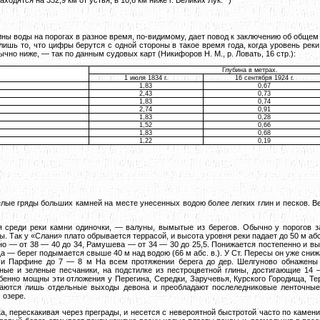
.
ины воды на порогах в разное время, по-видимому, дает повод к заключению об обще
лишь то, что цифры берутся с одной стороны в такое время года, когда уровень реки
ычно ниже, — так по данным судовых карт (Никифоров Н. М., р. Ловать, 16 стр.):
Глубина в метрах.
1 июля 1834 г.
16 сентября 1924 г.
1,83
0,67
2,43
0,73
1,83
0,74
2,74
0,91
1,83
0,28
1,52
0,66
1,83
0,68
1,22
0,19
елые гряды больших камней на месте унесенных водою более легких глин и песков. В
я среди реки камни одиночки, — валуны, вымытые из берегов. Обычно у порогов з
. Так у «Слани» плато обрывается террасой, и высота уровня реки падает до 50 м абс
пно — от 38 — 40 до 34, Рамушева — от 34 — 30 до 25,5. Понижается постепенно и вы
а — берег подымается свыше 40 м над водою (66 м абс. в.). У Ст. Пересы он уже снижа
и Парфине до 7 — 8 м На всем протяжении берега до дер. Шелгуново обнажены
сные и зеленые песчаники, на подстилке из пестроцветной глины, достигающие 14
енно мощны эти отложения у Перегина, Середки, Заручевья, Курского Городища, Те
аются лишь отдельные выходы девона и преобладают послеледниковые ленточные
 озере.
а, перескакивая через преграды, и несется с невероятной быстротой часто по камен