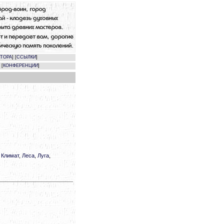
КТОРА
] [
ССЫЛКИ
]
 [
КОНФЕРЕНЦИИ
]
,
Климат
,
Леса
,
Луга
,