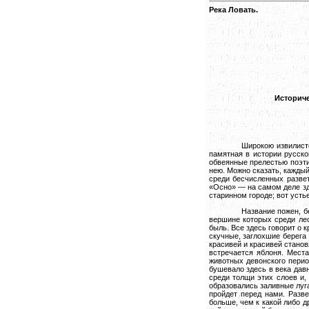
Река Ловать.
Историче
Широкою извилисто
памятная в истории русско
обвеянные прелестью поэти
нею. Можно сказать, кажды
среди бесчисленных развет
«Осно» — на самом деле зд
старинном городе; вот усть
Название пожен, б
вершине которых среди лес
быль. Все здесь говорит о 
скучные, заглохшие берега
красивей и красивей станов
встречается яблоня. Мест
животных девонского перио
бушевало здесь в века дав
среди толщи этих слоев и,
образовались заливные луг
пройдет перед нами. Разве
больше, чем к какой либо 