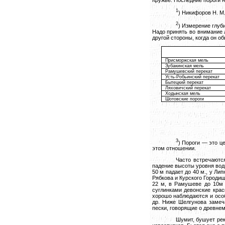
1
) Никифоров Н. М
2
) Измерение глуб
Надо принять во внимание 
другой стороны, когда он об
Присморжская мель
Зубакинская мель
Рамушевский перекат
Усть-Робьинский перекат
Бытецкий перекат
Ляховичский перекат
Ходынская мель
Шотовские пороги
3
) Пороги — это ц
этом отношении.
Часто встречаютс
падение высоты уровня воды
50 м падает до 40 м., у Ли
Рябкова и Курского Городищ
22 м, в Рамушеве до 10м 
суглинками девонские кра
хорошо наблюдаются и особ
др. Ниже Шелгунова замеч
пески, говорящие о древнем
Шумит, бушует рек