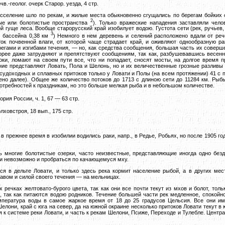
в.-геолог. очерк Старор. уезда, 4 стр.
сселение шло по рекам, и жилые места обыкновенно сгущались по берегам бойких 
2
ые или болотистые пространства
). Только вражеские нападения заставляли чело
й гуще леса. Вообще старорусский край изобилует водою. Густота сети (рек, ручьев
3
м бассейна 0,38 км
) Немного в нем деревень и селений расположено вдали от рече
ток почвенной влаги, от которой чаще страдает край, и оживляют однообразную р
егами и изгибами течения, — но, как средства сообщения, большая часть их соверш
орее даже затрудняют и препятствуют сообщениям, так как, разбушевавшись весен
ки, ломают на своем пути все, что ни попадает, сносят мосты, на долгое время
ние представляют Ловать, Пола и Шелонь, но и их величественные грозные разливы
судоходных и сплавных притоков только у Ловати и Полы (на всем протяжении) 41 с
ено далее). Общее же количество потоков до 1713 с длиною сети до 11284 км. Рыб
потребностей к праздникам, но это больше мелкая рыба и в небольшом количестве.
ория России, ч. 1, 67 — 63 стр.
лховстроя, 18 вып., 175 стр.
в прежнее время в изобилии водились раки, напр., в Редье, Робьях, но после 1905 года
 многие болотистые озерки, часто неизвестные, представляющие иногда одно безд
ти невозможно и пробраться по качающемуся мху.
я в дельте Ловати, и только здесь река кормит население рыбой, а в других мест
авом и силой своего течения — на мельницах.
х речках желтовато-бурого цвета, так как они все почти текут из мхов и болот, тол
, так как питаются водою родников. Течение большей части рек медленное, спокойное
мпература воды в самое жаркое время от 18 до 25 градусов Цельсия. Все они им
елони, край с юга на север, да на южной окраине несколько притоков Ловати текут в
 к системе реки Ловати, и часть к рекам Шелони, Псиже, Переходе и Тулебле. Центр