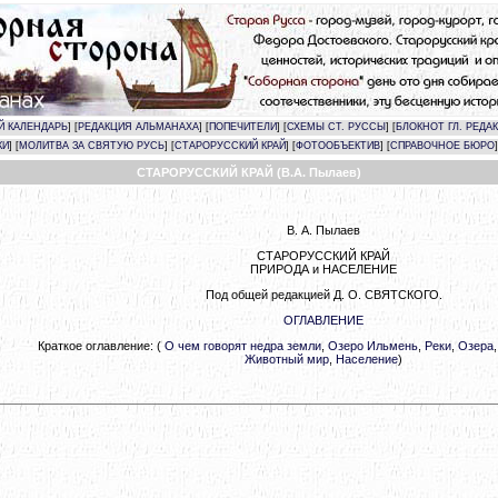
Й КАЛЕНДАРЬ
] [
РЕДАКЦИЯ АЛЬМАНАХА
] [
ПОПЕЧИТЕЛИ
] [
СХЕМЫ СТ. РУССЫ
] [
БЛОКНОТ ГЛ. РЕДА
КИ
] [
МОЛИТВА ЗА СВЯТУЮ РУСЬ
] [
СТАРОРУССКИЙ КРАЙ
]
[
ФОТООБЪЕКТИВ
] [
СПРАВОЧНОЕ БЮРО
]
СТАРОРУССКИЙ КРАЙ (В.А. Пылаев)
В. А. Пылаев
СТАРОРУССКИЙ КРАЙ
ПРИРОДА и НАСЕЛЕНИЕ
Под общей редакцией Д. О. СВЯТСКОГО.
ОГЛАВЛЕНИЕ
Краткое оглавление: (
О чем говорят недра земли
,
Озеро Ильмень
,
Реки
,
Озера
Животный мир
,
Население
)