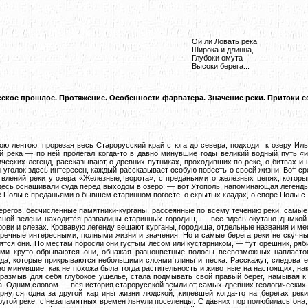
Ой
ли Ловать река
Широка и длинна,
Глубоки омута
Высоки берега...
ское прошлое. Протяжение. Особенности фарватера. Значение реки. Притоки ее
ю лентою, прорезая весь Старорусский край с юга до севера, подходит к озеру Иль
й река — по ней пролегал когда-то в давно минувшие годы великий водный путь «из
ческих легенд, рассказывают о древних путниках, проходивших по реке, о битвах и 
й уголок здесь интересен, каждый рассказывает особую повесть
о своей жизни. Вот ср
влений реки у озера «Железные, ворота», с преданьями о железных цепях, котор
есь оснащивали суда перед выходом в озеро; — вот Утополь, напоминающая легенды
е Полы с преданьями о бывшем старинном погосте, о скрытых кладах, о споре Полы с
ерегов, бесчисленные памятники-курганы, рассеянные по всему течению реки, самые
ной зелени находится развалины старинных городищ, — все здесь окутано дымкой 
крови и слезах. Кровавую легенду вещают курганы, городища, отдельные названия и ме
 речные интересными, полными жизни и значения. Но и самые берега реки не скучны
ятся они. По местам поросли они густым лесом или кустарником, — тут орешник, рябин
ами круто обрываются они, обнажая разноцветные полосы всевозможных напласто
да, которые прикрываются небольшими слоями глины и песка. Расскажут, следовател
но минувшие, как не похожа была тогда растительность и животные на настоящих, нак
 размыв для себя глубокое ущелье, стала подмывать свой правый берег, намывая к
а. Одним словом — вся история старорусской земли от самых древних геологических 
рнутся одна за другой картины жизни людской, кипевшей когда-то на берегах рек
другой реке, с незапамятных времен льнули поселенцы. С давних пор полюбилась она,