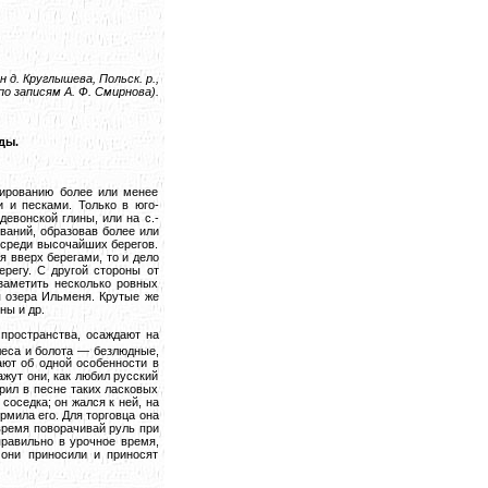
н д. Круглышева, Польск. р.,
по записям А. Ф. Смирнова).
ды.
мированию более или менее
 и песками. Только в юго-
девонской глины, или на с.-
ваний, образовав более или
 среди высочайших берегов.
 вверх берегами, то и дело
ерегу. С другой стороны от
заметить несколько ровных
я озера Ильменя. Крутые же
ны и др.
 пространства, осаждают на
 леса и болота — безлюдные,
ают об одной особенности в
жут они, как любил русский
орил в песне таких ласковых
соседка; он жался к ней, на
рмила его. Для торговца она
время поворачивай руль при
правильно в урочное время,
они приносили и приносят