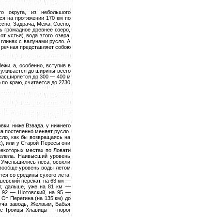
о округа, из небольшого
тся на протяжении 170 км по
есно, Задрача, Межа, Сосно,
ь громадное древнее озеро,
т устья) вода этого озера,
 глинах с валунами русло. А
 речная представляет собою
Межи, а, особенно, вступив в
суживается до ширины всего
 расширяется до 300 — 400 м
 по краю, считается до 2730
овки, ниже Взвада, у нижнего
на постепенно меняет русло.
сло, как бы возвращаясь на
), или у Старой Пересы они
 некоторых местах по Ловати
мелела. Наивысший уровень
. Уменьшились леса, осохли
 вообще уровень воды летом
тся со средины сухого лета.
евский перекат, на 63 км —
г, дальше, уже на 81 км —
а 92 — Шотовский, на 95 —
От Перегина (на 135 км) до
туча заводь, Желвым, Бабья
ше Троицы Хлавицы — порог