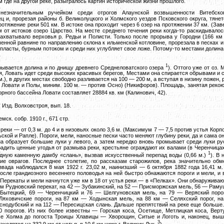
м где на другой реке, разыгралось картин исторической жизни прошлого.
незначительным ручейком среди отрогов Алаунской возвышенности Витебског
ц и, прорезая районы б. Великолуцкого и Холмского уездов Псковского округа, тяне
отяжение реки 501 км. В истоке она проходит через 6 озер на протяжении 37 км. (Зав
км от истоков озеро Царство. На месте среднего течения реки когда-то раскидывалос
ахватывало верховья р. Редьи и Полисти. Только после прорыва у Городни (166 км о
енной равнине по направлению склона к ильменской котловине, прорезала в песках и
 пласты, бурным потоком и среди них углубляет свое ложе. Потому-то местами долина
1
рывается долина и по днищу древнего Среднеловатского озера
). Оттого уже от оз. 
я, Ловать идет среди высоких красивых берегов, Местами она спирается обрывами и 
 м.), в других местах свободно разливается на 100 — 200 м, а вступая в низину пожен,
 Ловати и Полы, миним. 100 м. — против Осно) (Никифоров). Площадь, занятая рекою
орного бассейна Ловати составляет 28884 кв. км (Калинович, 42).
 Изд. Волховстроя, вып. 18.
мск. собр. 1910 г., 671 стр.
реки — от 0,3 м. до 4 и в низовьях около 3,6 м. (Максимум 7 — 7,5 против устья Корп
ьской и Рапле). Пороги, мели, наносные пески часто меняют глубину реки, да и сама о
а образует большие луки у левого, а затем нередко вновь промывает среди луки ру
радить ценные угодья от размыва реки, крестьяне ограждают их валами (в Черенчицах
1
дную каменную дамбу «слань», вызвав искусственный перепад воды (0,66 м.)
). В
ние оврагов. Последнее столетие, по рассказам старожилов, река значительно об
звада наблюдался 8 мая 1922 г. 23,02 м, наинизший — 6 октября 1882 года 16,41 м
 после грандиозного весеннего половодья на ней быстро обнажаются пороги и мели, и
. Перекаты и мели начнутся уже км в 18 от устья реки — в «Пелках». Они обнаруживаю
км Рудновский перекат, на 42 — Зубакинский, на 52 — Присморжская мель, 56 — Рамуш
 Бытецкий, 69 — Черенчицкий и 76 — Шелгуновская мель, на 79 — Веряский поро
Ляховичские пороги, на 87 км — Ходынская мель, на 88 км — Селяхский порог, н
снодубский и на 112 — Пересицская слань. Дальше препятствий на реке еще больше. 
 порогов. Из них более известны — Горская коса, Осетище, Метлицкая коса, Вер
ше Холма до погоста Троицы Хлавицы — Хворощин, Ситые и Логоть и, наконец, вы
3
ходятся на 332,9 км от устья, в 10,6 км ниже г. Великих Лук.
)