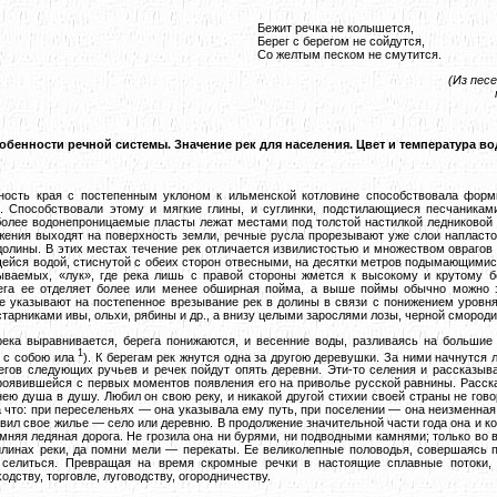
Бежит речка не колышется,
Берег с берегом не сойдутся,
Со желтым песком не смутится.
(Из песе
обенности речной системы. Значение рек для населения. Цвет и температура во
ность края с постепенным уклоном к ильменской котловине способствовала фор
. Способствовали этому и мягкие глины, и суглинки, подстилающиеся песчаниками
 более водонепроницаемые пласты лежат
местами под толстой настилкой ледниковой 
ожения выходят на поверхность земли, речные русла прорезывают уже слои напласто
долины. В этих местах течение рек отличается извилистостью и множеством оврагов
щейся водой, стиснутой с обеих сторон отвесными, на десятки метров подымающимися
ываемых, «лук», где река лишь с правой стороны жмется к высокому и крутому б
рега ее отделяет более или менее обширная пойма, а выше поймы обычно можно 
е указывают на постепенное врезывание рек в долины в связи с понижением уровн
тарниками ивы, ольхи, рябины и др., а внизу целыми зарослями лозы, черной смороди
река выравнивается, берега понижаются, и весенние воды, разливаясь на большие
1
о с собою ила
). К берегам рек жнутся одна за другою деревушки. За ними начнутся
егов следующих ручьев и речек пойдут опять деревни. Эти-то селения и рассказыв
проявившейся с первых моментов появления его на приволье русской равнины. Расска
 нею душа в душу. Любил он свою реку, и никакой другой стихии своей страны не гов
за что: при переселеньях — она указывала ему путь, при поселении — она неизменная 
вил свое жилье — село или деревню. В продолжение значительной части года она и ко
имняя ледяная дорога. Не грозила она ни бурями, ни подводными камнями; только во 
линах реки, да помни мели — перекаты. Ее великолепные половодья, совершаясь 
 селиться. Превращая на время скромные речки в настоящие сплавные потоки, 
дству, торговле, луговодству, огородничеству.