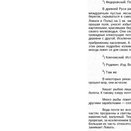
1
) Федоровский. Поч
В древней Руси ра
междуречьях пустые лесн
берегов, скрываться в само
Ловати и Полы) на 1 кв. к
орошая поля, уносят избы
картинными, красивыми бер
своего мелководья. Они ск
громадные клокочущие пото
деревни с другой. Исключе
прибрежному населению. А 
этих реках подробно излож
иногда ловят се для своих 
2
) Ключевский. Ист
3
) Родевич. Изд. Во
4
) Там же.
В некоторых реках 
прошел мор, они исчезли.
Кишат рыбою лишь
болота. К такому озеру поч
Много рыбы ловитс
другими заработками — спл
Вода почти во все
частях прозрачны и светлы
каменистый, валунный. Те
прорезая, за исключением Ш
Большая их часть относится
занимает Ловать.