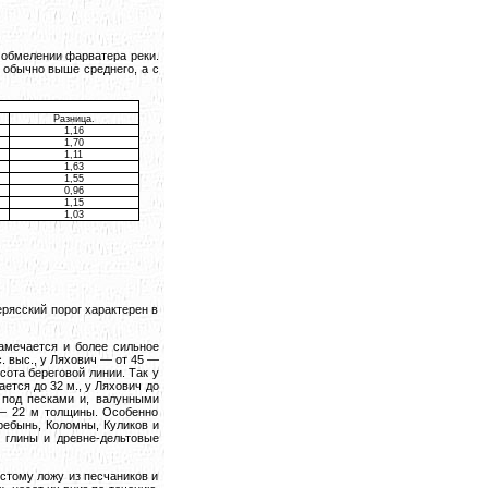
м обмелении фарватера реки.
 обычно выше среднего, а с
Разница.
1,16
1,70
1,11
1,63
1,55
0,96
1,15
1,03
ерясский порог характерен в
амечается и более сильное
. выс., у Ляхович — от 45 —
сота береговой линии. Так у
ется до 32 м., у Ляхович до
 под песками и, валунными
 — 22 м толщины. Особенно
ребынь, Коломны, Куликов и
 глины и древне-дельтовые
истому ложу из песчаников и