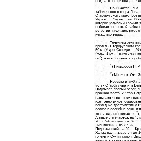
ней, зато на ней больше, че
Начинается она 
заболоченного озера Ловате
Старорусскому краю. Все пр
Чернясто, Сесито), на 86 
которое заливами своими з
побежав по плоской заболоч
встретив ниже известковые
несколько террас.
Течением реки вы
пределы Старорусского кра
50 м. (У дер. Середки — 20
(макс. 1 км — ниже слияния
2
га
), а вся площадь водосб
1
) Никифоров Н. М.
2
) Мосичев, Отч. Зе
Неровна и глубина 
устья Старой Ловати, в Бел
Подмывая правый берег, он
прежнее место. И чтобы ог
насыпают через реку подво
идет энергичное образова
последние десятилетия у В
болота в бассейне реки, и
2
значительно понижается
)
А выше отмечаются: на 40 
Усть-Робьинский, на 67 —
Липнинский и на 82 км — 
Подолжинский, на 99 — Кра
Холма насчитывается до 10
голень и Сучий солоп. Вы
Кружье. Последние пороги на