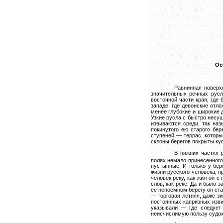
Ос
Равнинная поверх
значительных речных русл
восточной части края, где
западе, где девонские отл
менее глубокие и широкие 
Узкие русла с быстро несу
извиваются среди, так наз
покинутого ею старого бе
ступеней — террас, которы
склоны берегов покрыты кус
В нижних частях 
полях немало принесенног
пустынные. И только у бер
жизни русского человека, 
человек реку, как жил он с
слов, как реке. Да и было 
ее непоемном берегу он ста
— торговая летняя, даже з
постоянных капризных изви
указывали — где следует
неисчислимую пользу судохо