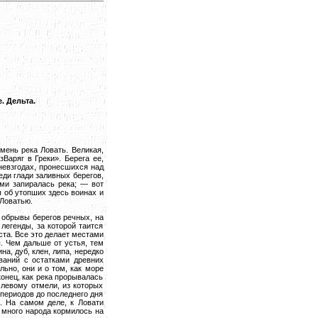
. Дельта.
мень река Ловать. Великая,
Варяг в Греки». Берега ее,
невзгодах, пронесшихся над
еди глади заливных берегов,
ыми запиралась река; — вот
 об утопших здесь воинах и
 Ловатью.
 обрывы берегов речных, на
легенды, за которой таится
ста. Все это делает местами
. Чем дальше от устья, тем
а, дуб, клен, липа, нередко
ваний с остатками древних
ьно, они и о том, как море
онец, как река прорывалась
 левому отмели, из которых
периодов до последнего дня
и. На самом деле, к Ловати
 много народа кормилось на