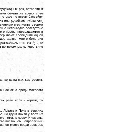
судоходных рек, оставляя в
века бежать на время с ее
, потоков по всему бассейну
к или ручейков. Речки эти,
авнинную местность своими
енно непригодна вследствие
него порою, превращаются в
 прерывают сообщения одной
 доставляют много бедствия
4
 протяжением
3116 км.
). (Об
ы по рекам мало. Крестьяне
, когда на них, как говорят,
онное окно среди мохового
ах реки, если и кормят, то
ько Ловать и Пола в верхних
, но грунт почти у всех их
еют сток к озеру Ильмень,
 юго-восточном направлении.
альное место среди всех рек